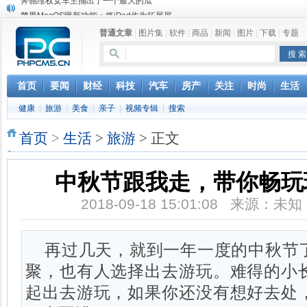
苹果MacOS曝新功能：将iPad作为拓展屏
DS四款新能源车型上海车展亚洲首秀
普通文章
|
图片集
|
软件
|
商品
|
新闻
|
图片
|
下载
|
专题
苹果与高通和解 英特尔失去重要移动客户
小米高管：虽然高通与苹果和解，但5G iPhone最快明年下半年发布
iOS 13加入黑暗模式 多功能加持6月份见
高通与苹果达成和解，双方达成6年许可协议
首页
要闻
财经
科技
汽车
房产
关注
时尚
生活
巴黎圣母院大火肆虐，人类文明的一场浩劫
健康
|
旅游
|
美食
|
亲子
|
视频专辑
|
搜索
奔驰维权女车主捅出了一个最大的瓜
首页
>
生活
>
旅游
> 正文
中秋节跟我走，带你畅玩
2018-09-18 15:01:08 来源：
再过几天，就到一年一度的中秋节
聚，也有人选择出去游玩。难得的小
起出去游玩，如果你还没有想好去处