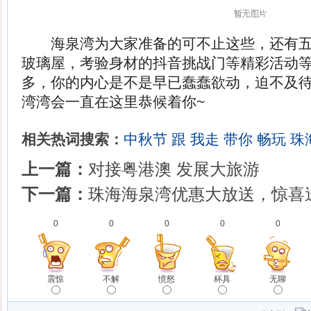
海泉湾为大家准备的可不止这些，还有五
玻璃屋，考验身材的抖音挑战门等精彩活动
多，你的内心是不是早已蠢蠢欲动，迫不及
湾湾会一直在这里恭候着你~
相关热词搜索：
中秋节
跟
我走
带你
畅玩
珠
上一篇：
对接粤港澳 发展大旅游
下一篇：
珠海海泉湾优惠大放送，惊喜
0
0
0
0
0
震惊
不解
愤怒
杯具
无聊