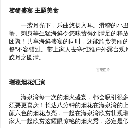
饕餮盛宴 主题美食
一袭月光下，乐曲悠扬入耳。滑稽的小丑
蟹、刺身等生猛海鲜令您味蕾得到满足的释
团聚！共享海鲜盛宴的同时，还能欣赏美丽的
餐”不容错过。带上家人去塞维雅户外露台观
皎月之圆满。
璀璨烟花汇演
海泉湾每一次的烟火盛宴，都会吸引很多
须要更喜庆！长达八分钟的烟花在海泉湾的
颜六色的烟花点亮，一起在海泉湾欣赏壮观
家人一起欣赏这耀眼惊艳的烟火秀，必定是