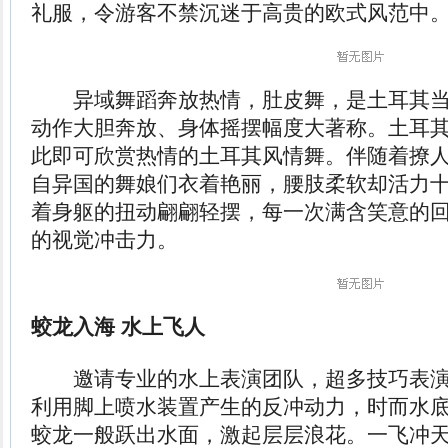
礼服，令游客不禁沉迷于高贵的欧式风范中
异域舞蹈奔放热情，肚皮舞，是土耳其当
动作大胆奔放、身体摇摆幅度大著称。土耳
此即可欣赏热情的土耳其风情舞。伴随着撩
自异国的舞娘们衣着艳丽，腰肢柔软却活力
着身躯的扭动翩翩轻摆，每一次满含笑意的
的视觉冲击力。
蛟龙入海 水上飞人
邀请专业的水上表演团队，超多技巧表演
利用脚上喷水装置产生的反冲动力，时而水
蛟龙一般跃出水面，激起层层浪花。一飞冲