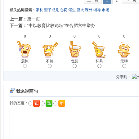
上一页
1
2
下一页
相关热词搜索：
家长
望子成龙
心切
催生
巨大
课外
辅导
市场
上一篇：
第一页
下一篇：
“中以教育比较论坛”在合肥六中举办
0
0
0
0
0
震惊
不解
愤怒
杯具
无聊
分享到：