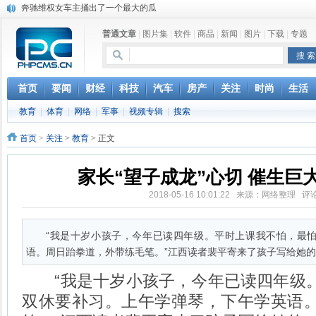
苹果MacOS曝新功能：将iPad作为拓展屏
DS四款新能源车型上海车展亚洲首秀
普通文章
|
图片集
|
软件
|
商品
|
新闻
|
图片
|
下载
|
专题
苹果与高通和解 英特尔失去重要移动客户
小米高管：虽然高通与苹果和解，但5G iPhone最快明年下半年发布
iOS 13加入黑暗模式 多功能加持6月份见
高通与苹果达成和解，双方达成6年许可协议
首页
要闻
财经
科技
汽车
房产
关注
时尚
生活
巴黎圣母院大火肆虐，人类文明的一场浩劫
教育
|
体育
|
网络
|
军事
|
视频专辑
|
搜索
首页
>
关注
>
教育
> 正文
家长“望子成龙”心切 催生巨
2018-05-16 10:01:22 来源：网络整理 评
“我是十岁小孩子，今年已读四年级。平时上课我不怕，最
语。周日跆拳道，外带练毛笔。”江西读者裴平寄来了孩子写给她的
“我是十岁小孩子，今年已读四年级。
双休要补习。上午学弹琴，下午学英语